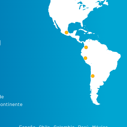
d
de
continente