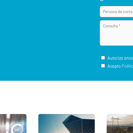
Autorizo enví
Acepto
Políti