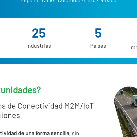
España
·
Chile
·
Colombia
·
Perú
·
México
25
5
Industrias
Países
mo
tunidades?
os de Conectividad M2M/IoT
uciones
tividad de una forma sencilla
, sin