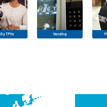
Vending
Push-To-Talk