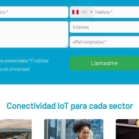
+51
os comerciales
*Finalidad
ca de privacidad
Conectividad IoT para cada sector