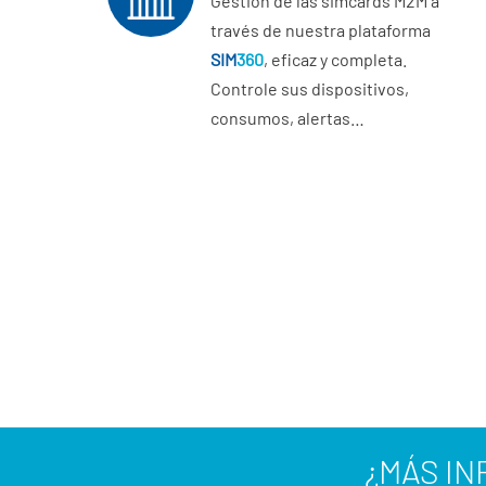
Gestión de las simcards M2M a
través de nuestra plataforma
SIM
360
, eficaz y completa.
Controle sus dispositivos,
consumos, alertas…
¿MÁS I