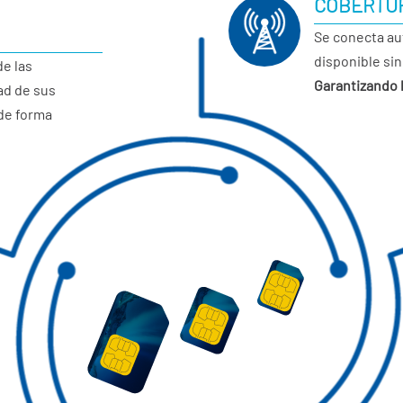
COBERTUR
Se conecta au
disponible sin
de las
Garantizando l
ad de sus
 de forma