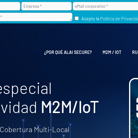
Acepto la
Política de Privacid
¿POR QUÉ ALAI SECURE?
M2M / IOT
RU
especial
ividad
M2M/IoT
Cobertura Multi-Local