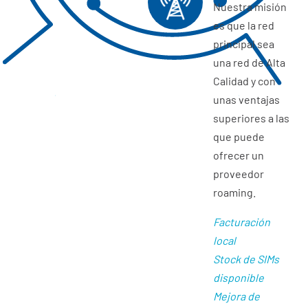
Nuestra misión
es que la red
principal sea
una red de Alta
Calidad y con
unas ventajas
superiores a las
que puede
ofrecer un
proveedor
roaming.
Facturación
local
Stock de SIMs
disponible
Mejora de