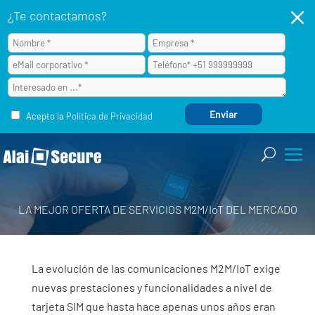
M
¿Te contactamos?
Acepto la
Política de Privacidad
LA MEJOR OFERTA DE SERVICIOS M2M/IoT DEL MERCADO
SIM especial M2M/IoT
La evolución de las comunicaciones M2M/IoT exige
nuevas prestaciones y funcionalidades a nivel de
tarjeta SIM que hasta hace apenas unos años eran