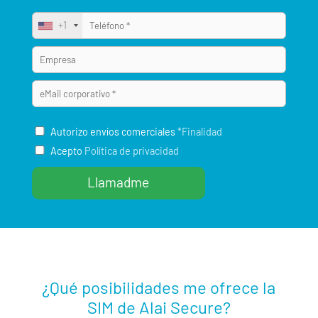
+1
Autorizo envíos comerciales
*Finalidad
Acepto
Política de privacidad
¿Qué posibilidades me ofrece la
SIM de Alai Secure?