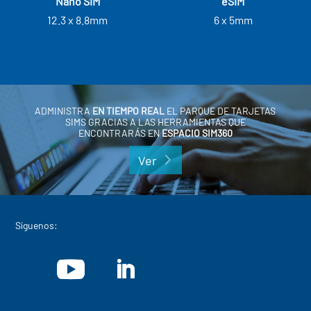
Nano SIM
eSIM
12.3 x 8.8mm
6 x 5mm
ADMINISTRA
EN TIEMPO REAL
EL PARQUE DE TARJETAS
SIMS GRACIAS A LAS HERRAMIENTAS QUE
ENCONTRARÁS EN
ESPACIO SIM360
Ver
Síguenos: