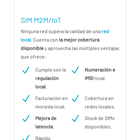
SIM M2M/IoT
Ninguna red supera la calidad de una
red
local
. Cuenta con
la mejor cobertura
disponible
y aprovecha las múltiples ventajas
que ofrece:
N
N
Cumple con la
Numeración e
regulación
IMSI
local.
local
.
N
N
Facturación en
Cobertura en
moneda local.
redes locales.
N
N
Mejora de
Stock de SIMs
latencia
.
disponibles.
N
Rápido