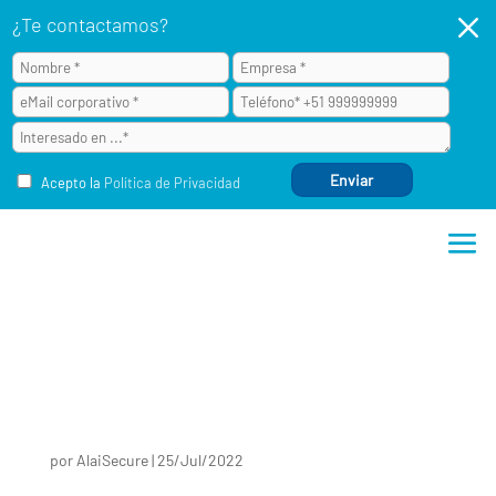
M
¿Te contactamos?
Acepto la
Política de Privacidad
por
AlaiSecure
|
25/Jul/2022