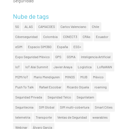
Seguridad
Nube de tags
5G
ALAS
CAMACOES
Carlos Valenciano
Chile
Ciberseguridad
Colombia
CONECT3
CRAs
Ecuador
eSIM
Espacio SIM360
España
ESS+
Expo Seguridad México
GPS
GSMA
Inteligencia Artificial
IoT
IoT Alai Summit
Javier Anaya
Logística
LoRaWAN
M2M/IoT
Mario Mendiguren
MINOS
MUB
México
Push To Talk
Rafael Escobar
Ricardo Orjuela
roaming
Seguridad Privada
Seguridad Telco
Segurilatam
Seguritecnia
SIM Global
SIM multi-cobertura
Smart Cities
telemetría
Transporte
Ventas de Seguridad
wearables
Webinar
Álvaro García