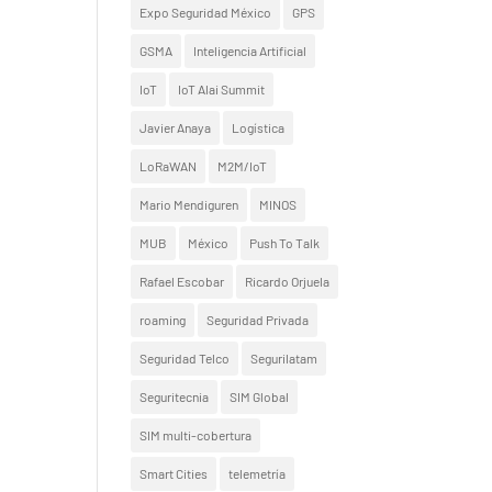
Expo Seguridad México
GPS
GSMA
Inteligencia Artificial
IoT
IoT Alai Summit
Javier Anaya
Logística
LoRaWAN
M2M/IoT
Mario Mendiguren
MINOS
MUB
México
Push To Talk
Rafael Escobar
Ricardo Orjuela
roaming
Seguridad Privada
Seguridad Telco
Segurilatam
Seguritecnia
SIM Global
SIM multi-cobertura
Smart Cities
telemetría