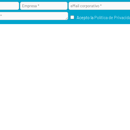
Acepto la
Política de Privacid
¿POR QUÉ ALAI SECURE?
M2M / IOT
RU