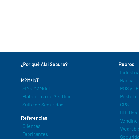
¿Por qué Alai Secure?
Rubros
Industri
M2M/IoT
Banca
SIMs M2M/IoT
POS y TP
Plataforma de Gestión
Push-To-
Suite de Seguridad
GPS
Utilities
Referencias
Vending
Clientes
Wearabl
Fabricantes
Segurida