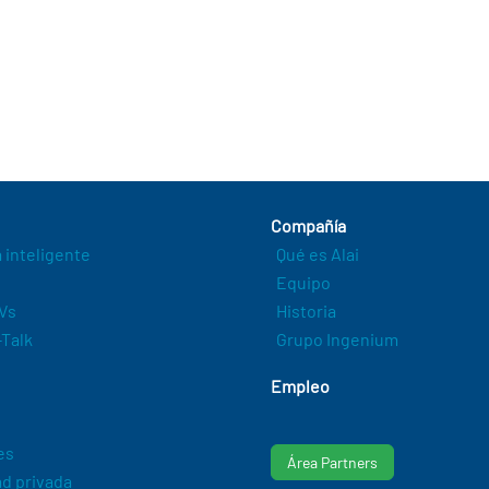
Compañía
a inteligente
Qué es Alai
Equipo
Vs
Historia
Talk
Grupo Ingenium
Empleo
es
Área Partners
d privada