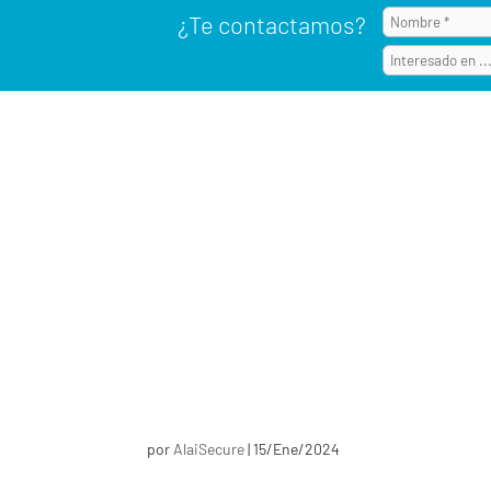
¿Te contactamos?
por
AlaiSecure
|
15/Ene/2024