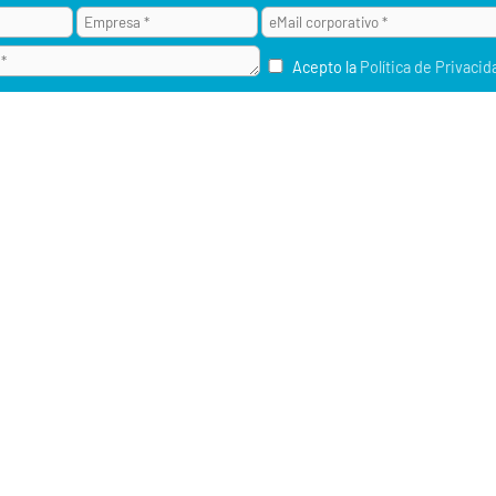
Acepto la
Política de Privacid
¿POR QUÉ ALAI SECURE?
M2M / IOT
RU