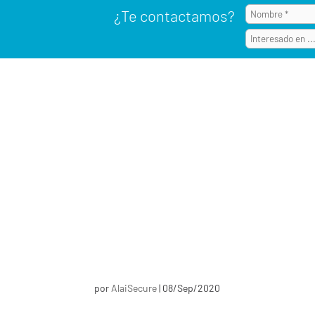
¿Te contactamos?
por
AlaiSecure
|
08/Sep/2020