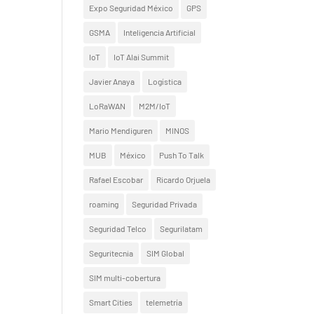
Expo Seguridad México
GPS
GSMA
Inteligencia Artificial
IoT
IoT Alai Summit
Javier Anaya
Logística
LoRaWAN
M2M/IoT
Mario Mendiguren
MINOS
MUB
México
Push To Talk
Rafael Escobar
Ricardo Orjuela
roaming
Seguridad Privada
Seguridad Telco
Segurilatam
Seguritecnia
SIM Global
SIM multi-cobertura
Smart Cities
telemetría