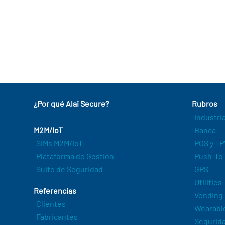
¿Por qué Alai Secure?
Rubros
Industri
M2M/IoT
Banca
SIMs M2M/IoT
POS y TP
Plataforma de Gestión
Push-To-
Suite de Seguridad
GPS
Utilities
Referencias
Vending
Clientes
Wearabl
Fabricantes
Segurida