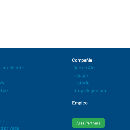
Compañía
a inteligente
Qué es Alai
Equipo
Vs
Historia
Talk
Grupo Ingenium
Empleo
es
Área Partners
d privada