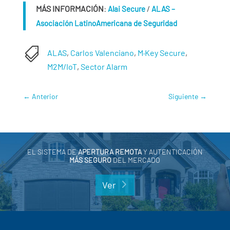
MÁS INFORMACIÓN
:
/
Alai Secure
ALAS –
Asociación LatinoAmericana de Seguridad

ALAS
,
Carlos Valenciano
,
M·Key Secure
,
M2M/IoT
,
Sector Alarm
←
Anterior
Siguiente
→
EL SISTEMA DE
APERTURA REMOTA
Y AUTENTICACIÓN
MÁS SEGURO
DEL MERCADO
Ver