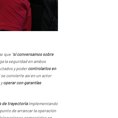
tar que
“
si conversamos sobre
uega la seguridad en ambos
nectados y poder
controlarlos en
i
se convierte así en un actor
 y
operar con garantías
s de trayectoria
implementando
a punto de arrancar la operación
 delegaciones comerciales en