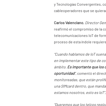
y Tecnologías Convergentes, com
cableoperadores que se quiera
Carlos Valenciano
,
Director Gen
reafirmó el compromiso de la co
telecomunicaciones IoT de forma
proceso de esta índole requier
“Cuando hablamos de IoT suena f
en implementar este tipo de co
ámbito.
Es importante que los 
oportunidad
”
, comentó el direc
monitoreadas, que están prolif
una SIMcard dentro, que manda u
estamos nosotros, esto es IoT”
“Queremos que los telcos regio