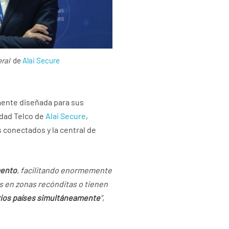
ral
de
Alai Secure
mente diseñada para sus
idad Telco de
Alai Secure
,
 conectados y la central de
mento
, facilitando enormemente
os en zonas recónditas o tienen
arios países simultáneamente
”
,