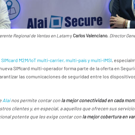
erente Regional de Ventas en Latam
y
Carlos Valenciano
,
Director Gene
SIMcard M2M/IoT multi-carrier, multi-país y multi-IMSI
, especial
ueva SIMcard multi-operador forma parte de la oferta en Segur
rantizar las comunicaciones de seguridad entre los dispositivos
de
Alai
nos permite contar con
la mejor conectividad en cada mo
estros clientes y, en especial, a aquellos que ofrecen sus servici
cional potente que les exige contar con
la mejor cobertura en v