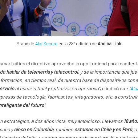
Stand de
Alai Secure
en la 28ª edición de
Andina Link
smart cities el directivo aprovechó la oportunidad para manifes
do hablar de telemetría y telecontrol
, y de la importancia que j
información, en tiempo real, de nuestra base de dispositivos co
ervicio
al usuario final y optimizar su operativa”
, e indicó que
“
Ala
resas de tecnología, fabricantes, integradores, etc. a construir
inteligente del futuro
”
.
n estratégico, a dos años vista, muy ambicioso. Llevamos
18 año
paña y
cinco en Colombia
, también
estamos en Chile y en Perú
, 
 trimestre del año, y continuaremos con la apertura de nuestras