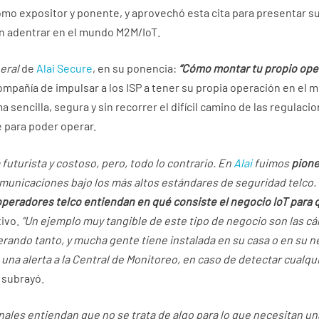
o expositor y ponente, y aprovechó esta cita para presentar su 
n adentrar en el mundo M2M/IoT.
eral
de
Alai Secure
, en su ponencia:
“Cómo montar tu propio ope
mpañía de impulsar a los ISP a tener su propia operación en el 
 sencilla, segura y sin recorrer el difícil camino de las regulac
e para poder operar.
uturista y costoso, pero, todo lo contrario. En
Alai
fuimos
pion
municaciones bajo los más altos estándares de seguridad telco
operadores telco entiendan en qué consiste el negocio IoT para
tivo.
“Un ejemplo muy tangible de este tipo de negocio son las cá
erando tanto, y mucha gente tiene instalada en su casa o en su n
na alerta a la Central de Monitoreo, en caso de detectar cualqui
, subrayó.
nales entiendan que no se trata de algo para lo que necesitan u