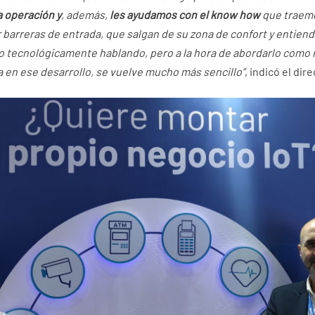
a operación y
, además,
les ayudamos con el know how
que traemo
r barreras de entrada, que salgan de su zona de confort y entiend
 tecnológicamente hablando, pero a la hora de abordarlo como 
a en ese desarrollo, se vuelve mucho más sencillo”
, indicó el dire