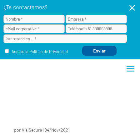
M
¿Te contactamos?
Acepto la
Política de Privacidad
por
AlaiSecure
|
04/Nov/2021