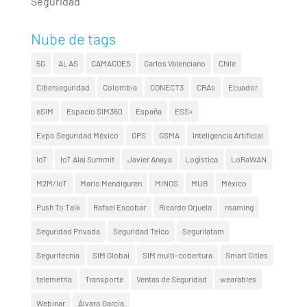
Seguridad
Nube de tags
5G
ALAS
CAMACOES
Carlos Valenciano
Chile
Ciberseguridad
Colombia
CONECT3
CRAs
Ecuador
eSIM
Espacio SIM360
España
ESS+
Expo Seguridad México
GPS
GSMA
Inteligencia Artificial
IoT
IoT Alai Summit
Javier Anaya
Logística
LoRaWAN
M2M/IoT
Mario Mendiguren
MINOS
MUB
México
Push To Talk
Rafael Escobar
Ricardo Orjuela
roaming
Seguridad Privada
Seguridad Telco
Segurilatam
Seguritecnia
SIM Global
SIM multi-cobertura
Smart Cities
telemetría
Transporte
Ventas de Seguridad
wearables
Webinar
Álvaro García