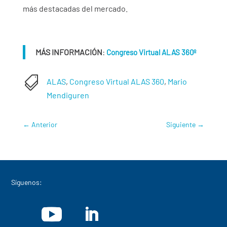
más destacadas del mercado.
MÁS INFORMACIÓN
:
Congreso Virtual ALAS 360º

ALAS
,
Congreso Virtual ALAS 360
,
Mario
Mendiguren
←
Anterior
Siguiente
→
Síguenos: