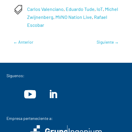

Carlos Valenciano
,
Eduardo Tude
,
IoT
,
Michel
Zwijnenberg
,
MVNO Nation Live
,
Rafael
Escobar
←
Anterior
Siguiente
→
Síguenos:
Empresa perteneciente a: