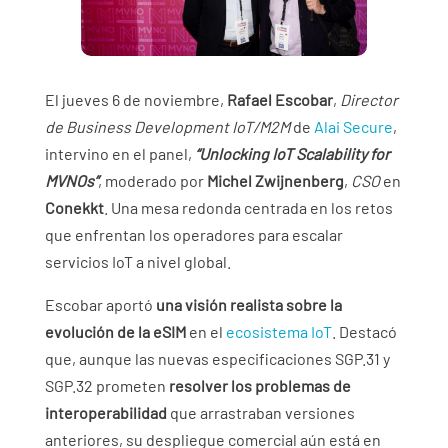
El jueves 6 de noviembre,
Rafael Escobar
,
Director
de Business Development IoT/M2M
de
Alai Secure
,
intervino en el panel,
“Unlocking IoT Scalability for
MVNOs”
, moderado por
Michel Zwijnenberg
,
CSO
en
Conekkt
. Una mesa redonda centrada en los retos
que enfrentan los operadores para escalar
servicios IoT a nivel global.
Escobar aportó
una visión realista sobre la
evolución de la eSIM
en el
ecosistema IoT
. Destacó
que, aunque las nuevas especificaciones SGP.31 y
SGP.32 prometen
resolver los problemas de
interoperabilidad
que arrastraban versiones
anteriores, su despliegue comercial aún está en