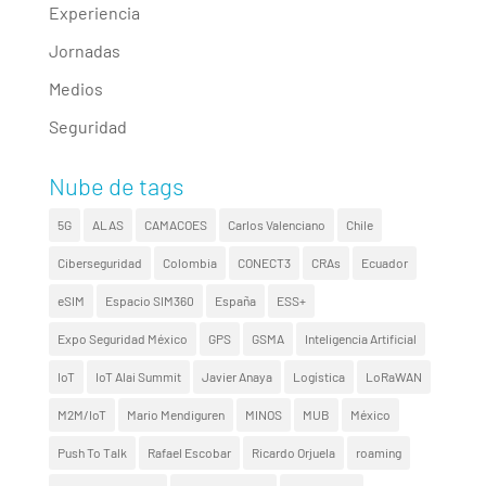
Experiencia
Jornadas
Medios
Seguridad
Nube de tags
5G
ALAS
CAMACOES
Carlos Valenciano
Chile
Ciberseguridad
Colombia
CONECT3
CRAs
Ecuador
eSIM
Espacio SIM360
España
ESS+
Expo Seguridad México
GPS
GSMA
Inteligencia Artificial
IoT
IoT Alai Summit
Javier Anaya
Logística
LoRaWAN
M2M/IoT
Mario Mendiguren
MINOS
MUB
México
Push To Talk
Rafael Escobar
Ricardo Orjuela
roaming