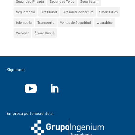
Seguridad Privada
Seguridad Telco
Segurilatam
Seguritecnia
SIM Global
SIM multi-cobertura
Smart Cities
telemetría
Transporte
Ventas de Seguridad
wearables
Webinar
Álvaro García
Síguenos:
Empresa perteneciente a: