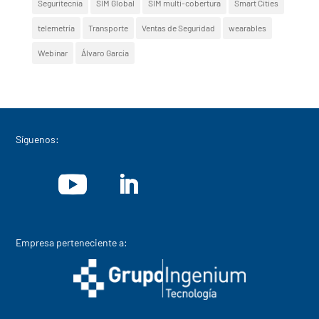
Seguritecnia
SIM Global
SIM multi-cobertura
Smart Cities
telemetría
Transporte
Ventas de Seguridad
wearables
Webinar
Álvaro García
Síguenos:
Empresa perteneciente a: