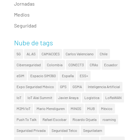
Jornadas
Medios
Seguridad
Nube de tags
5G
ALAS
CAMACOES
Carlos Valenciano
Chile
Ciberseguridad
Colombia
CONECT3
CRAs
Ecuador
eSIM
Espacio SIM360
España
ESS+
Expo Seguridad México
GPS
GSMA
Inteligencia Artificial
IoT
IoT Alai Summit
Javier Anaya
Logística
LoRaWAN
M2M/IoT
Mario Mendiguren
MINOS
MUB
México
Push To Talk
Rafael Escobar
Ricardo Orjuela
roaming
Seguridad Privada
Seguridad Telco
Segurilatam