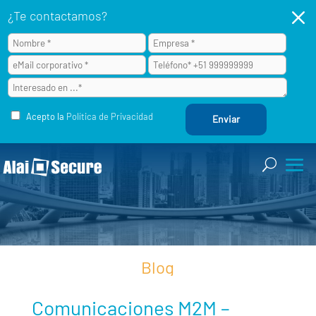
M
¿Te contactamos?
Acepto la
Política de Privacidad
Blog
Comunicaciones M2M –