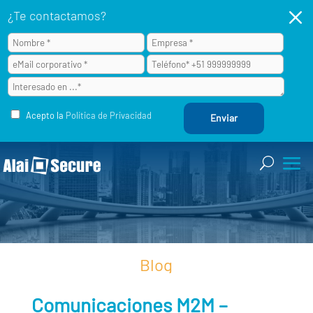
M
¿Te contactamos?
Acepto la
Política de Privacidad
Blog
Comunicaciones M2M –