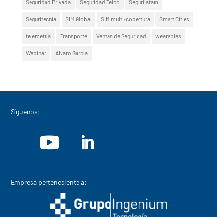
Seguridad Privada
Seguridad Telco
Segurilatam
Seguritecnia
SIM Global
SIM multi-cobertura
Smart Cities
telemetría
Transporte
Ventas de Seguridad
wearables
Webinar
Álvaro García
Síguenos:
Empresa perteneciente a: