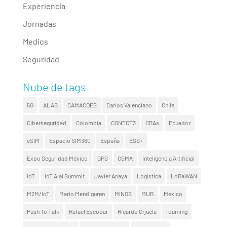
Experiencia
Jornadas
Medios
Seguridad
Nube de tags
5G
ALAS
CAMACOES
Carlos Valenciano
Chile
Ciberseguridad
Colombia
CONECT3
CRAs
Ecuador
eSIM
Espacio SIM360
España
ESS+
Expo Seguridad México
GPS
GSMA
Inteligencia Artificial
IoT
IoT Alai Summit
Javier Anaya
Logística
LoRaWAN
M2M/IoT
Mario Mendiguren
MINOS
MUB
México
Push To Talk
Rafael Escobar
Ricardo Orjuela
roaming