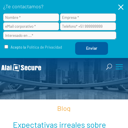
M
¿Te contactamos?
Acepto la
Política de Privacidad
Blog
Expectativas irreales sobre