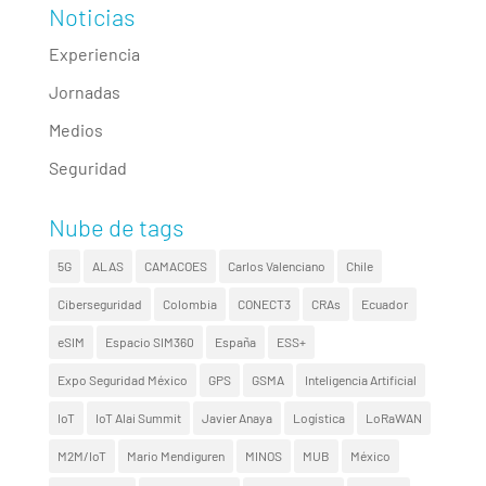
Noticias
Experiencia
Jornadas
Medios
Seguridad
Nube de tags
5G
ALAS
CAMACOES
Carlos Valenciano
Chile
Ciberseguridad
Colombia
CONECT3
CRAs
Ecuador
eSIM
Espacio SIM360
España
ESS+
Expo Seguridad México
GPS
GSMA
Inteligencia Artificial
IoT
IoT Alai Summit
Javier Anaya
Logística
LoRaWAN
M2M/IoT
Mario Mendiguren
MINOS
MUB
México