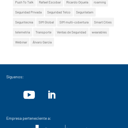
Push To Talk
Rafael Escobar
Ricardo Orjuela
roaming
Seguridad Privada
Seguridad Telco
Segurilatam
Seguritecnia
SIM Global
SIM multi-cobertura
Smart Cities
telemetría
Transporte
Ventas de Seguridad
wearables
Webinar
Álvaro García
Síguenos:
Empresa perteneciente a: