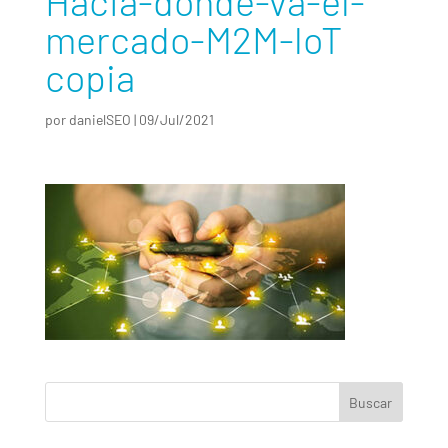
Hacia-donde-va-el-
mercado-M2M-loT
copia
por
danielSEO
|
09/Jul/2021