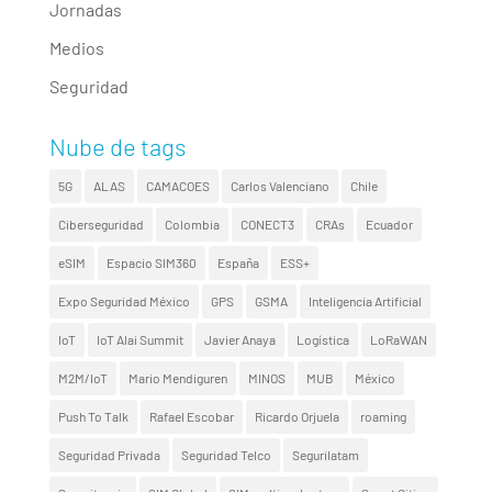
Jornadas
Medios
Seguridad
Nube de tags
5G
ALAS
CAMACOES
Carlos Valenciano
Chile
Ciberseguridad
Colombia
CONECT3
CRAs
Ecuador
eSIM
Espacio SIM360
España
ESS+
Expo Seguridad México
GPS
GSMA
Inteligencia Artificial
IoT
IoT Alai Summit
Javier Anaya
Logística
LoRaWAN
M2M/IoT
Mario Mendiguren
MINOS
MUB
México
Push To Talk
Rafael Escobar
Ricardo Orjuela
roaming
Seguridad Privada
Seguridad Telco
Segurilatam