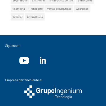
Seguritecnia
SIM Global
SIM multi-cobertura
Smart Cities
telemetría
Transporte
Ventas de Seguridad
wearables
Webinar
Álvaro García
Síguenos:
Empresa perteneciente a: