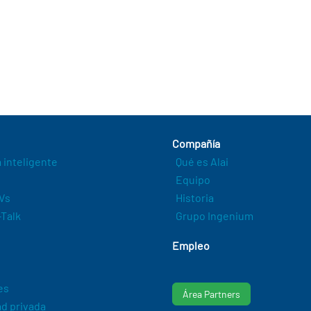
Compañía
a inteligente
Qué es Alai
Equipo
Vs
Historia
Talk
Grupo Ingenium
Empleo
es
Área Partners
d privada