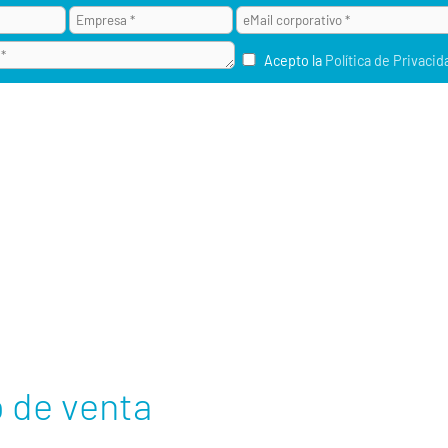
Acepto la
Política de Privacid
¿POR QUÉ ALAI SECURE?
M2M / IOT
RU
 de venta