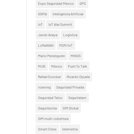
Expo Seguridad México
GPS
GSMA
Inteligencia Artificial
IoT
IoT Alai Summit
Javier Anaya
Logística
LoRaWAN
M2M/IoT
Mario Mendiguren
MINOS
MUB
México
Push To Talk
Rafael Escobar
Ricardo Orjuela
roaming
Seguridad Privada
Seguridad Telco
Segurilatam
Seguritecnia
SIM Global
SIM multi-cobertura
Smart Cities
telemetría