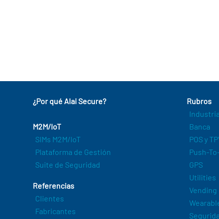
¿Por qué Alai Secure?
Rubros
Industri
M2M/IoT
Banca
SIMs M2M/IoT
POS y TP
Plataforma de Gestión
Push-To-
Suite de Seguridad
GPS
Utilities
Referencias
Vending
Clientes
Wearabl
Fabricantes
Segurida