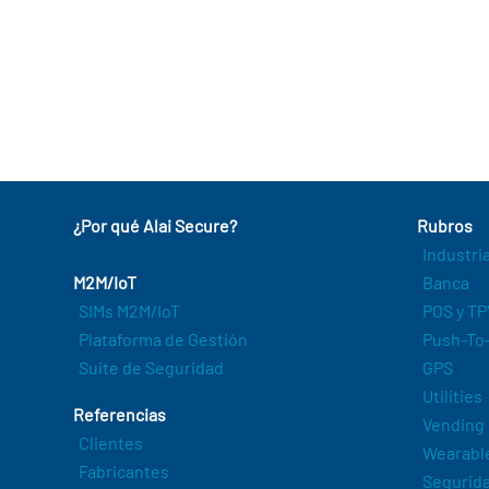
¿Por qué Alai Secure?
Rubros
Industri
M2M/IoT
Banca
SIMs M2M/IoT
POS y TP
Plataforma de Gestión
Push-To-
Suite de Seguridad
GPS
Utilities
Referencias
Vending
Clientes
Wearabl
Fabricantes
Segurida