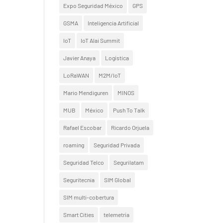
Expo Seguridad México
GPS
GSMA
Inteligencia Artificial
IoT
IoT Alai Summit
Javier Anaya
Logística
LoRaWAN
M2M/IoT
Mario Mendiguren
MINOS
MUB
México
Push To Talk
Rafael Escobar
Ricardo Orjuela
roaming
Seguridad Privada
Seguridad Telco
Segurilatam
Seguritecnia
SIM Global
SIM multi-cobertura
Smart Cities
telemetría