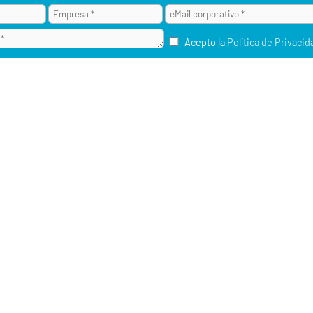
Acepto la
Política de Privacid
¿POR QUÉ ALAI SECURE?
M2M / IOT
RU