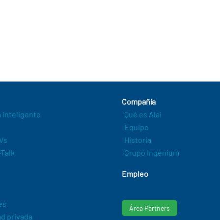
Compañía
a inteligente
Qué es Alai
Equipo
Vs
Historia
Talk
Grupo Ingenium
Empleo
es
Área Partners
d privada