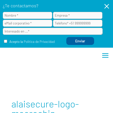
M
¿Te contactamos?
Acepto la
Política de Privacidad
alaisecure-logo-macrochip
alaisecure-logo-