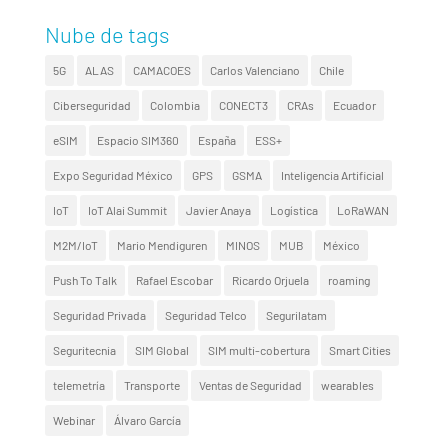
Nube de tags
5G
ALAS
CAMACOES
Carlos Valenciano
Chile
Ciberseguridad
Colombia
CONECT3
CRAs
Ecuador
eSIM
Espacio SIM360
España
ESS+
Expo Seguridad México
GPS
GSMA
Inteligencia Artificial
IoT
IoT Alai Summit
Javier Anaya
Logística
LoRaWAN
M2M/IoT
Mario Mendiguren
MINOS
MUB
México
Push To Talk
Rafael Escobar
Ricardo Orjuela
roaming
Seguridad Privada
Seguridad Telco
Segurilatam
Seguritecnia
SIM Global
SIM multi-cobertura
Smart Cities
telemetría
Transporte
Ventas de Seguridad
wearables
Webinar
Álvaro García