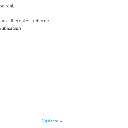
po real.
rse a diferentes redes de
a ubicación
.
Siguiente
→