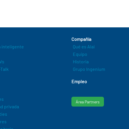
Compañía
a inteligente
Qué es Alai
Equipo
Vs
Historia
Talk
Grupo Ingenium
Empleo
es
Área Partners
d privada
ties
res
nitaria