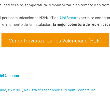
calidad del aire, temperatura- y monitorizarlo en remoto y en tiem
al para comunicaciones M2M/IoT de
Alai Secure
, permite conecta
en el momento de la instalación,
la mejor cobertura de red en cad
Ver entrevista a Carlos Valenciano (PDF)
del Ascensor
bia
,
M2M/IoT
,
Revista del ascensor
,
SIM multi-cobertura