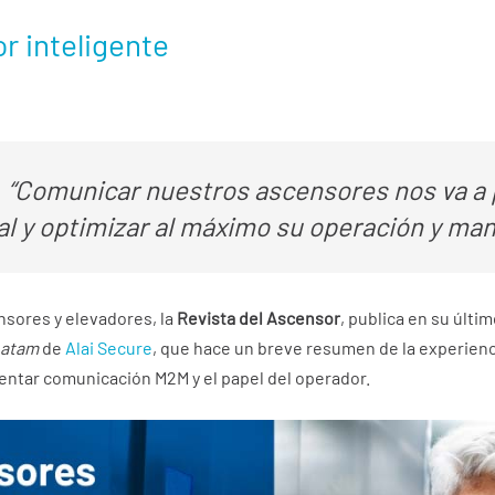
or inteligente
:
“Comunicar nuestros ascensores nos va a p
nal y optimizar al máximo su operación y ma
nsores y elevadores, la
Revista del Ascensor
, publica en su últi
Latam
de
Alai Secure
, que hace un breve resumen de la experien
entar comunicación M2M y el papel del operador.