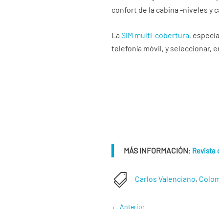
confort de la cabina -niveles y 
La
SIM multi-cobertura
, especi
telefonía móvil, y seleccionar, 
MÁS INFORMACIÓN
:
Revista 

Carlos Valenciano
,
Colom
←
Anterior