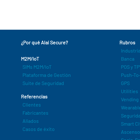
¿Por qué Alai Secure?
Rubros
Industri
M2M/IoT
Banca
SIMs M2M/IoT
POS y TP
Plataforma de Gestión
Push-To-
Suite de Seguridad
GPS
Utilities
Referencias
Vending
Clientes
Wearabl
Fabricantes
Segurida
Aliados
Smart Ci
Casos de éxito
Ascenso
Socio-Sa