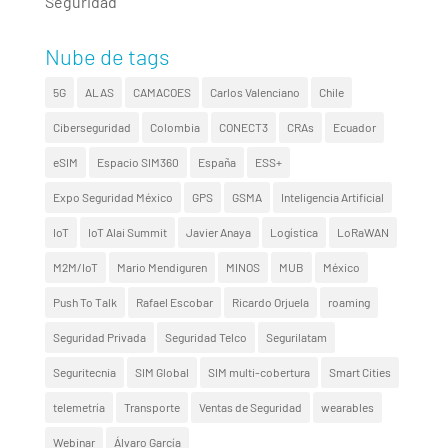
Seguridad
Nube de tags
5G
ALAS
CAMACOES
Carlos Valenciano
Chile
Ciberseguridad
Colombia
CONECT3
CRAs
Ecuador
eSIM
Espacio SIM360
España
ESS+
Expo Seguridad México
GPS
GSMA
Inteligencia Artificial
IoT
IoT Alai Summit
Javier Anaya
Logística
LoRaWAN
M2M/IoT
Mario Mendiguren
MINOS
MUB
México
Push To Talk
Rafael Escobar
Ricardo Orjuela
roaming
Seguridad Privada
Seguridad Telco
Segurilatam
Seguritecnia
SIM Global
SIM multi-cobertura
Smart Cities
telemetría
Transporte
Ventas de Seguridad
wearables
Webinar
Álvaro García