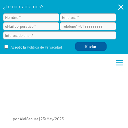
M
¿Te contactamos?
Acepto la
Política de Privacidad
por
AlaiSecure
|
25/May/2023