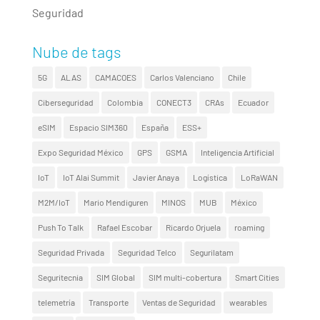
Seguridad
Nube de tags
5G
ALAS
CAMACOES
Carlos Valenciano
Chile
Ciberseguridad
Colombia
CONECT3
CRAs
Ecuador
eSIM
Espacio SIM360
España
ESS+
Expo Seguridad México
GPS
GSMA
Inteligencia Artificial
IoT
IoT Alai Summit
Javier Anaya
Logística
LoRaWAN
M2M/IoT
Mario Mendiguren
MINOS
MUB
México
Push To Talk
Rafael Escobar
Ricardo Orjuela
roaming
Seguridad Privada
Seguridad Telco
Segurilatam
Seguritecnia
SIM Global
SIM multi-cobertura
Smart Cities
telemetría
Transporte
Ventas de Seguridad
wearables