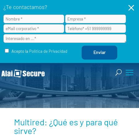
M
¿Te contactamos?
Acepto la
Política de Privacidad
Multired: ¿Qué es y para qué
sirve?