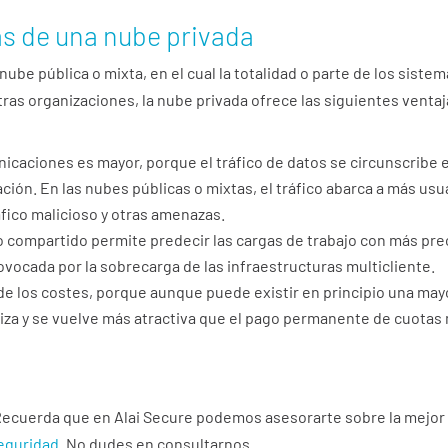
as de una nube privada
be pública o mixta, en el cual la totalidad o parte de los siste
ras organizaciones, la nube privada ofrece las siguientes ventaj
icaciones es mayor, porque el tráfico de datos se circunscribe 
ación. En las nubes públicas o mixtas, el tráfico abarca a más us
áfico malicioso y otras amenazas.
o compartido permite predecir las cargas de trabajo con más pre
rovocada por la sobrecarga de las infraestructuras multicliente.
de los costes, porque aunque puede existir en principio una mayor
iza y se vuelve más atractiva que el pago permanente de cuota
 Recuerda que en Alai Secure podemos asesorarte sobre la mejor
eguridad
. No dudes en consultarnos.