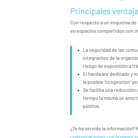
Principales ventaj
Con respecto a un esquema de nu
en espacios compartidos con ot
La seguridad de las comun
integrantes de la organiz
riesgo de exposición a tr
El hardware dedicado y n
la posible “congestión” p
Se facilita una reducción 
tiempo la misma se amort
pública.
¿Te ha servido la información?
comunicaciones con la mayor s