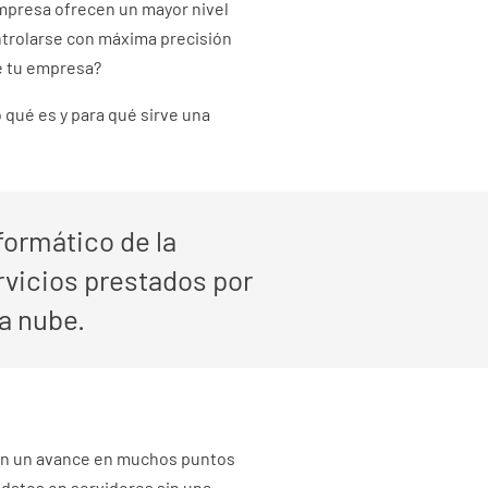
 empresa ofrecen un mayor nivel
ntrolarse con máxima precisión
de tu empresa?
o qué es y para qué sirve una
formático de la
rvicios prestados por
la nube.
yen un avance en muchos puntos
s datos en servidores sin una