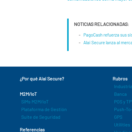
NOTICIAS RELACIONADAS
:
PagoCash refuerza sus si
Alai Secure lanza al mer
¿Por qué Alai Secure?
Rubros
Industri
M2M/IoT
Banca
SIMs M2M/IoT
POS y TP
Plataforma de Gestión
Push-To-
Suite de Seguridad
GPS
Utilities
Referencias