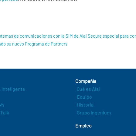
stemas de comunicaciones con la SIM de Alai Secure especial para 
cado su nuevo Programa de Partners
Compañía
a inteligente
Qué es Alai
Equipo
Vs
Historia
Talk
Grupo Ingenium
Empleo