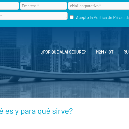
Acepto la
Política de Privacid
¿POR QUÉ ALAI SECURE?
M2M / IOT
RU
 es y para qué sirve?