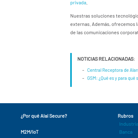
privada
.
Nuestras soluciones tecnológic
externas. Además, ofrecemos la
de las comunicaciones corporat
NOTICIAS RELACIONADAS
:
Central Receptora de Ala
GSM: ¿Qué es y para qué s
¿Por qué Alai Secure?
Rubros
Industri
M2M/IoT
Banca