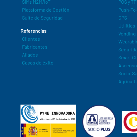
SIMs M2M/IoT
POS y TP
Plataforma de Gestión
Push-To-
Suite de Seguridad
GPS
Utilities
Referencias
Vending
Clientes
Wearabl
Fabricantes
Segurida
Aliados
Smart Ci
Casos de éxito
Ascenso
Socio-Sa
Agricult