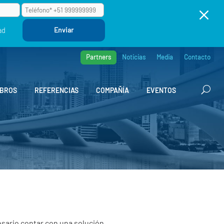
M
ad
Partners
Noticias
Media
Contacto
BROS
REFERENCIAS
COMPAÑÍA
EVENTOS
esario contar con una solución