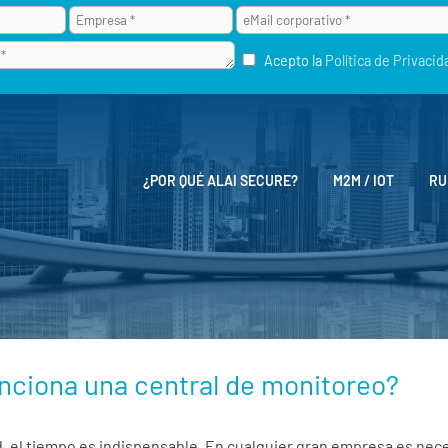
Acepto la
Política de Privacid
¿POR QUÉ ALAI SECURE?
M2M / IOT
RU
nciona una central de monitoreo?
d, el tiempo es indispensable. En cualquier gran empresa es nec