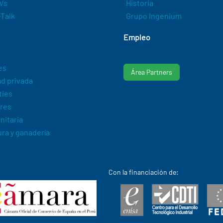
Vs
Historia
Talk
Grupo Ingenium
Empleo
es
Área Partners
d privada
ties
res
nitaria
ura y ganadería
Con la financiación de: