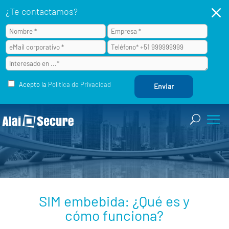
M
¿Te contactamos?
Acepto la
Política de Privacidad
SIM embebida: ¿Qué es y
cómo funciona?