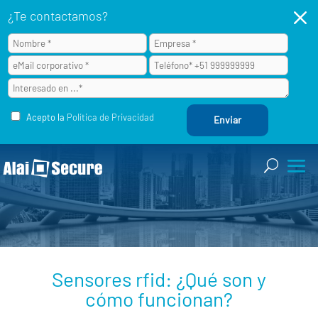
M
¿Te contactamos?
Acepto la
Política de Privacidad
Sensores rfid: ¿Qué son y
cómo funcionan?