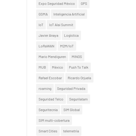
Expo Seguridad México
GPS
GSMA
Inteligencia Artificial
IoT
IoT Alai Summit
Javier Anaya
Logística
LoRaWAN
M2M/IoT
Mario Mendiguren
MINOS
MUB
México
Push To Talk
Rafael Escobar
Ricardo Orjuela
roaming
Seguridad Privada
Seguridad Telco
Segurilatam
Seguritecnia
SIM Global
SIM multi-cobertura
Smart Cities
telemetría