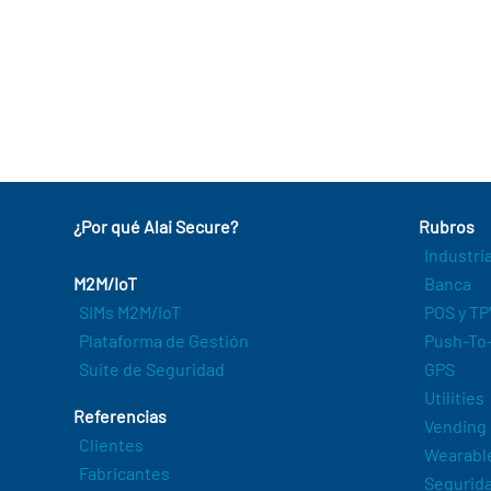
¿Por qué Alai Secure?
Rubros
Industri
M2M/IoT
Banca
SIMs M2M/IoT
POS y TP
Plataforma de Gestión
Push-To-
Suite de Seguridad
GPS
Utilities
Referencias
Vending
Clientes
Wearabl
Fabricantes
Segurida