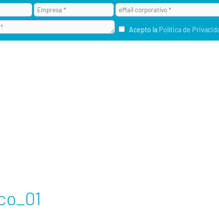
Acepto la
Política de Privacid
¿POR QUÉ ALAI SECURE?
M2M / IOT
RU
co_01