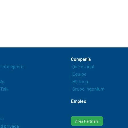
Compañía
a inteligente
Qué es Alai
Equipo
Vs
Historia
Talk
Grupo Ingenium
Empleo
es
Área Partners
d privada