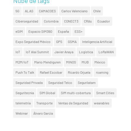
Nube de tags
5G
ALAS
CAMACOES
Carlos Valenciano
Chile
Ciberseguridad
Colombia
CONECT3
CRAs
Ecuador
eSIM
Espacio SIM360
España
ESS+
Expo Seguridad México
GPS
GSMA
Inteligencia Artificial
IoT
IoT Alai Summit
Javier Anaya
Logística
LoRaWAN
M2M/IoT
Mario Mendiguren
MINOS
MUB
México
Push To Talk
Rafael Escobar
Ricardo Orjuela
roaming
Seguridad Privada
Seguridad Telco
Segurilatam
Seguritecnia
SIM Global
SIM multi-cobertura
Smart Cities
telemetría
Transporte
Ventas de Seguridad
wearables
Webinar
Álvaro García