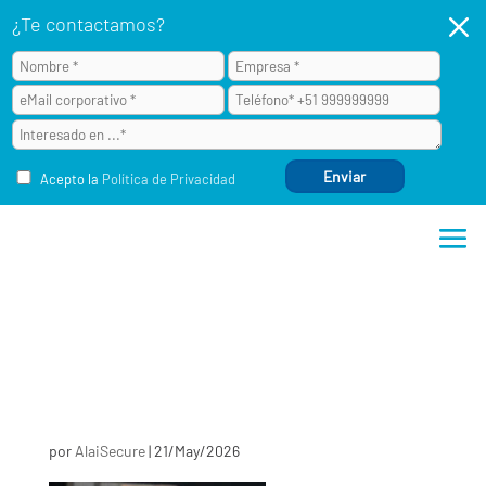
M
¿Te contactamos?
Acepto la
Política de Privacidad
por
AlaiSecure
|
21/May/2026