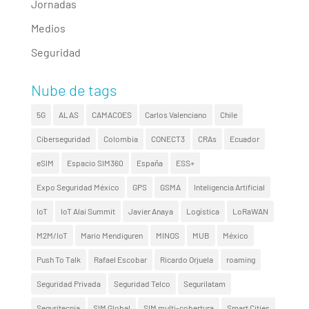
Jornadas
Medios
Seguridad
Nube de tags
5G
ALAS
CAMACOES
Carlos Valenciano
Chile
Ciberseguridad
Colombia
CONECT3
CRAs
Ecuador
eSIM
Espacio SIM360
España
ESS+
Expo Seguridad México
GPS
GSMA
Inteligencia Artificial
IoT
IoT Alai Summit
Javier Anaya
Logística
LoRaWAN
M2M/IoT
Mario Mendiguren
MINOS
MUB
México
Push To Talk
Rafael Escobar
Ricardo Orjuela
roaming
Seguridad Privada
Seguridad Telco
Segurilatam
Seguritecnia
SIM Global
SIM multi-cobertura
Smart Cities