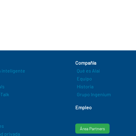
Compañía
a inteligente
Qué es Alai
Equipo
Vs
Historia
Talk
Grupo Ingenium
Empleo
es
Área Partners
d privada