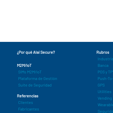
¿Por qué Alai Secure?
Rubros
Industri
M2M/IoT
Banca
SIMs M2M/IoT
POS y TP
Plataforma de Gestión
Push-To-
Suite de Seguridad
GPS
Utilities
Referencias
Vending
Clientes
Wearabl
Fabricantes
Segurida