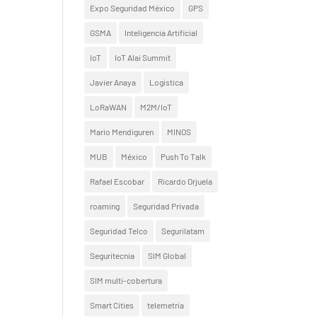
Expo Seguridad México
GPS
GSMA
Inteligencia Artificial
IoT
IoT Alai Summit
Javier Anaya
Logística
LoRaWAN
M2M/IoT
Mario Mendiguren
MINOS
MUB
México
Push To Talk
Rafael Escobar
Ricardo Orjuela
roaming
Seguridad Privada
Seguridad Telco
Segurilatam
Seguritecnia
SIM Global
SIM multi-cobertura
Smart Cities
telemetría