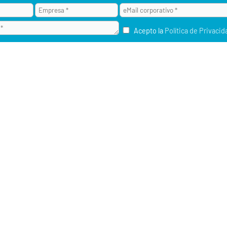
Acepto la
Política de Privacid
¿POR QUÉ ALAI SECURE?
M2M / IOT
RU