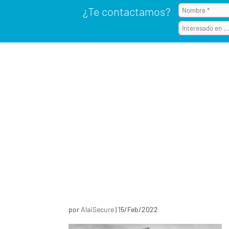
¿Te contactamos?
por
AlaiSecure
|
15/Feb/2022