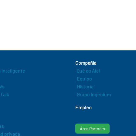
Compañía
a inteligente
Qué es Alai
Equipo
Vs
Historia
Talk
Grupo Ingenium
Empleo
es
Área Partners
d privada