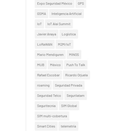
Expo Seguridad México
GPS
GSMA
Inteligencia Artificial
IoT
IoT Alai Summit
Javier Anaya
Logística
LoRaWAN
M2M/IoT
Mario Mendiguren
MINOS
MUB
México
Push To Talk
Rafael Escobar
Ricardo Orjuela
roaming
Seguridad Privada
Seguridad Telco
Segurilatam
Seguritecnia
SIM Global
SIM multi-cobertura
Smart Cities
telemetría