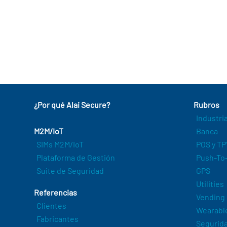
¿Por qué Alai Secure?
Rubros
Industri
M2M/IoT
Banca
SIMs M2M/IoT
POS y TP
Plataforma de Gestión
Push-To-
Suite de Seguridad
GPS
Utilities
Referencias
Vending
Clientes
Wearabl
Fabricantes
Segurida