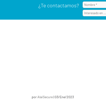
¿Te contactamos?
por
AlaiSecure
|
03/Ene/2023