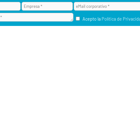
Acepto la
Política de Privacid
¿POR QUÉ ALAI SECURE?
M2M / IOT
RU