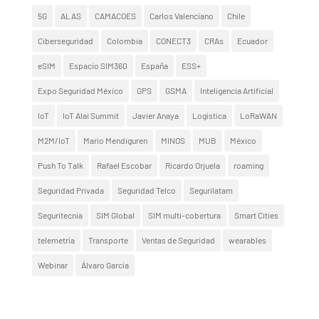
5G
ALAS
CAMACOES
Carlos Valenciano
Chile
Ciberseguridad
Colombia
CONECT3
CRAs
Ecuador
eSIM
Espacio SIM360
España
ESS+
Expo Seguridad México
GPS
GSMA
Inteligencia Artificial
IoT
IoT Alai Summit
Javier Anaya
Logística
LoRaWAN
M2M/IoT
Mario Mendiguren
MINOS
MUB
México
Push To Talk
Rafael Escobar
Ricardo Orjuela
roaming
Seguridad Privada
Seguridad Telco
Segurilatam
Seguritecnia
SIM Global
SIM multi-cobertura
Smart Cities
telemetría
Transporte
Ventas de Seguridad
wearables
Webinar
Álvaro García