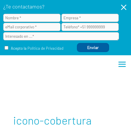
M
¿Te contactamos?
Acepto la
Política de Privacidad
icono-cobertura
icono-cobertura