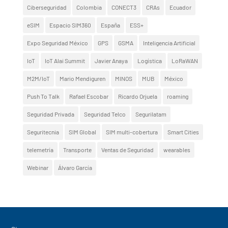
Ciberseguridad
Colombia
CONECT3
CRAs
Ecuador
eSIM
Espacio SIM360
España
ESS+
Expo Seguridad México
GPS
GSMA
Inteligencia Artificial
IoT
IoT Alai Summit
Javier Anaya
Logística
LoRaWAN
M2M/IoT
Mario Mendiguren
MINOS
MUB
México
Push To Talk
Rafael Escobar
Ricardo Orjuela
roaming
Seguridad Privada
Seguridad Telco
Segurilatam
Seguritecnia
SIM Global
SIM multi-cobertura
Smart Cities
telemetría
Transporte
Ventas de Seguridad
wearables
Webinar
Álvaro García