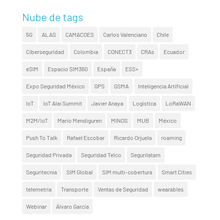
Nube de tags
5G
ALAS
CAMACOES
Carlos Valenciano
Chile
Ciberseguridad
Colombia
CONECT3
CRAs
Ecuador
eSIM
Espacio SIM360
España
ESS+
Expo Seguridad México
GPS
GSMA
Inteligencia Artificial
IoT
IoT Alai Summit
Javier Anaya
Logística
LoRaWAN
M2M/IoT
Mario Mendiguren
MINOS
MUB
México
Push To Talk
Rafael Escobar
Ricardo Orjuela
roaming
Seguridad Privada
Seguridad Telco
Segurilatam
Seguritecnia
SIM Global
SIM multi-cobertura
Smart Cities
telemetría
Transporte
Ventas de Seguridad
wearables
Webinar
Álvaro García