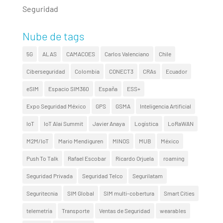
Seguridad
Nube de tags
5G
ALAS
CAMACOES
Carlos Valenciano
Chile
Ciberseguridad
Colombia
CONECT3
CRAs
Ecuador
eSIM
Espacio SIM360
España
ESS+
Expo Seguridad México
GPS
GSMA
Inteligencia Artificial
IoT
IoT Alai Summit
Javier Anaya
Logística
LoRaWAN
M2M/IoT
Mario Mendiguren
MINOS
MUB
México
Push To Talk
Rafael Escobar
Ricardo Orjuela
roaming
Seguridad Privada
Seguridad Telco
Segurilatam
Seguritecnia
SIM Global
SIM multi-cobertura
Smart Cities
telemetría
Transporte
Ventas de Seguridad
wearables