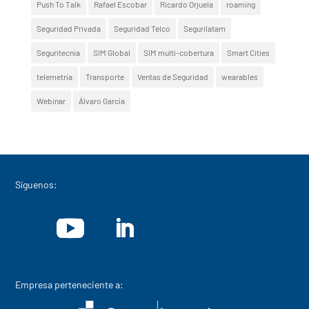
Push To Talk
Rafael Escobar
Ricardo Orjuela
roaming
Seguridad Privada
Seguridad Telco
Segurilatam
Seguritecnia
SIM Global
SIM multi-cobertura
Smart Cities
telemetría
Transporte
Ventas de Seguridad
wearables
Webinar
Álvaro García
Síguenos:
Empresa perteneciente a: