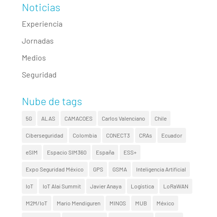
Noticias
Experiencia
Jornadas
Medios
Seguridad
Nube de tags
5G
ALAS
CAMACOES
Carlos Valenciano
Chile
Ciberseguridad
Colombia
CONECT3
CRAs
Ecuador
eSIM
Espacio SIM360
España
ESS+
Expo Seguridad México
GPS
GSMA
Inteligencia Artificial
IoT
IoT Alai Summit
Javier Anaya
Logística
LoRaWAN
M2M/IoT
Mario Mendiguren
MINOS
MUB
México