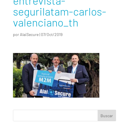
entrevista-
segurilatam-carlos-
valenciano_th
por
AlaiSecure
|
07/Oct/2019