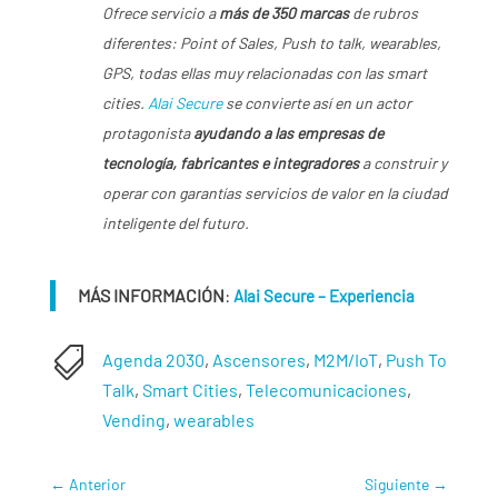
Ofrece servicio a
más de 350 marcas
de rubros
diferentes: Point of Sales, Push to talk, wearables,
GPS, todas ellas muy relacionadas con las smart
cities.
Alai Secure
se convierte así en un actor
protagonista
ayudando a las empresas de
tecnología, fabricantes e integradores
a construir y
operar con garantías servicios de valor en la ciudad
inteligente del futuro.
MÁS INFORMACIÓN
:
Alai Secure – Experiencia

Agenda 2030
,
Ascensores
,
M2M/IoT
,
Push To
Talk
,
Smart Cities
,
Telecomunicaciones
,
Vending
,
wearables
←
Anterior
Siguiente
→