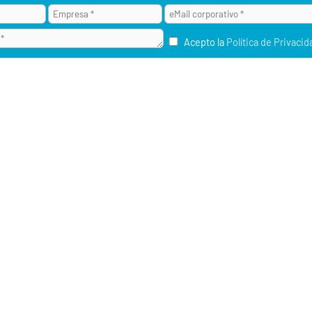
Acepto la
Política de Privacid
¿POR QUÉ ALAI SECURE?
M2M / IOT
RU