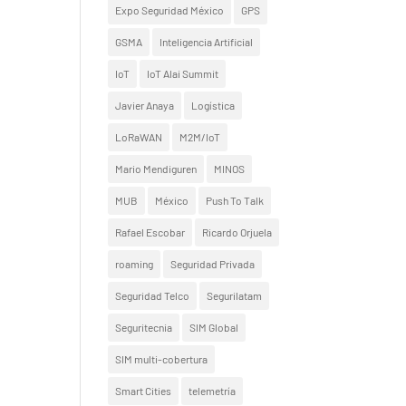
Expo Seguridad México
GPS
GSMA
Inteligencia Artificial
IoT
IoT Alai Summit
Javier Anaya
Logística
LoRaWAN
M2M/IoT
Mario Mendiguren
MINOS
MUB
México
Push To Talk
Rafael Escobar
Ricardo Orjuela
roaming
Seguridad Privada
Seguridad Telco
Segurilatam
Seguritecnia
SIM Global
SIM multi-cobertura
Smart Cities
telemetría