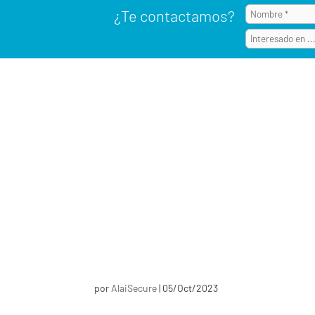
¿Te contactamos?
por
AlaiSecure
|
05/Oct/2023