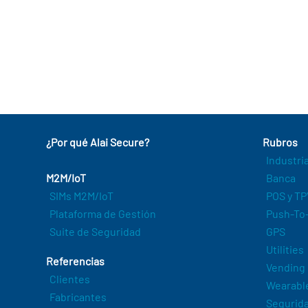
¿Por qué Alai Secure?
Rubros
Industri
M2M/IoT
Banca
SIMs M2M/IoT
POS y TP
Plataforma de Gestión
Push-To-
Suite de Seguridad
GPS
Utilities
Referencias
Vending
Clientes
Wearabl
Fabricantes
Segurida