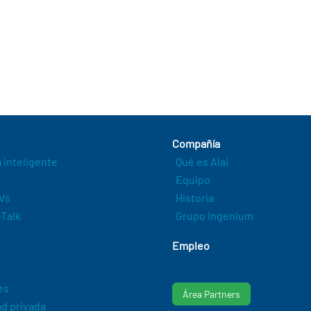
Compañía
a inteligente
Qué es Alai
Equipo
Vs
Historia
Talk
Grupo Ingenium
Empleo
es
Área Partners
d privada