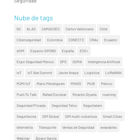
Seguridad
Nube de tags
5G
ALAS
CAMACOES
Carlos Valenciano
Chile
Ciberseguridad
Colombia
CONECT3
CRAs
Ecuador
eSIM
Espacio SIM360
España
ESS+
Expo Seguridad México
GPS
GSMA
Inteligencia Artificial
IoT
IoT Alai Summit
Javier Anaya
Logística
LoRaWAN
M2M/IoT
Mario Mendiguren
MINOS
MUB
México
Push To Talk
Rafael Escobar
Ricardo Orjuela
roaming
Seguridad Privada
Seguridad Telco
Segurilatam
Seguritecnia
SIM Global
SIM multi-cobertura
Smart Cities
telemetría
Transporte
Ventas de Seguridad
wearables
Webinar
Álvaro García