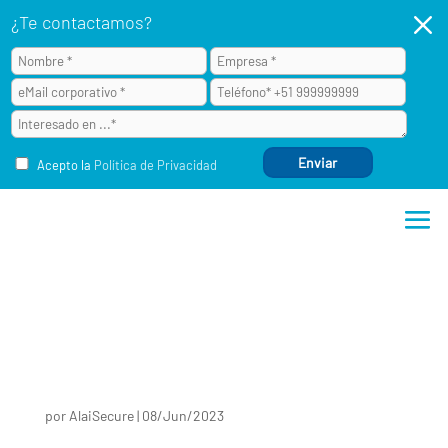
M
¿Te contactamos?
Acepto la
Política de Privacidad
por
AlaiSecure
|
08/Jun/2023