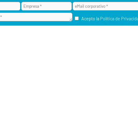
Acepto la
Política de Privacid
¿POR QUÉ ALAI SECURE?
M2M / IOT
RU