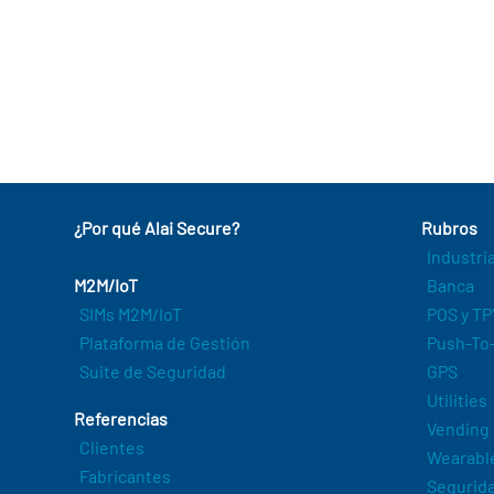
¿Por qué Alai Secure?
Rubros
Industri
M2M/IoT
Banca
SIMs M2M/IoT
POS y TP
Plataforma de Gestión
Push-To-
Suite de Seguridad
GPS
Utilities
Referencias
Vending
Clientes
Wearabl
Fabricantes
Segurida