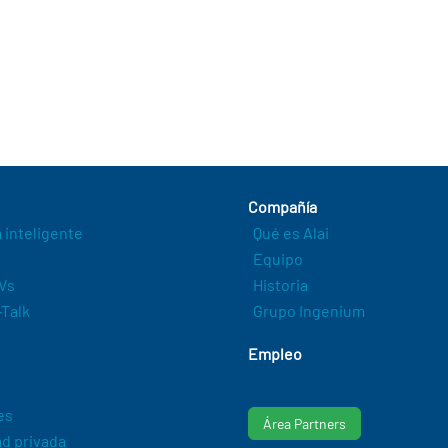
Compañía
a inteligente
Qué es Alai
Equipo
Vs
Historia
Talk
Grupo Ingenium
Empleo
es
Área Partners
d privada