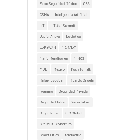
Expo Seguridad México
GPS
GSMA
Inteligencia Artificial
IoT
IoT Alai Summit
Javier Anaya
Logística
LoRaWAN
M2M/IoT
Mario Mendiguren
MINOS
MUB
México
Push To Talk
Rafael Escobar
Ricardo Orjuela
roaming
Seguridad Privada
Seguridad Telco
Segurilatam
Seguritecnia
SIM Global
SIM multi-cobertura
Smart Cities
telemetría