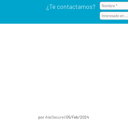
¿Te contactamos?
por
AlaiSecure
|
05/Feb/2024