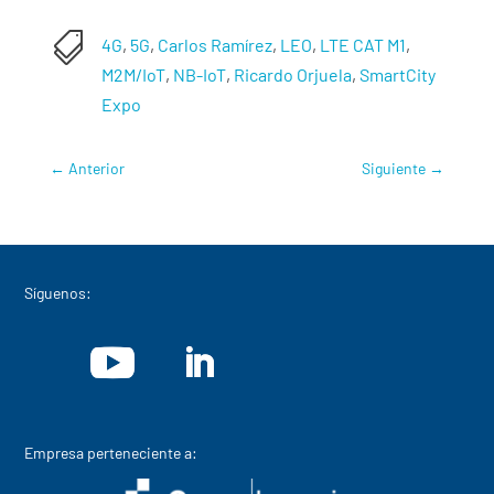

4G
,
5G
,
Carlos Ramírez
,
LEO
,
LTE CAT M1
,
M2M/IoT
,
NB-IoT
,
Ricardo Orjuela
,
SmartCity
Expo
←
Anterior
Siguiente
→
Síguenos:
Empresa perteneciente a: