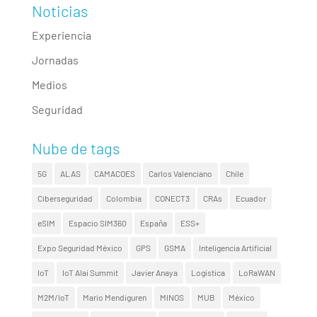
Noticias
Experiencia
Jornadas
Medios
Seguridad
Nube de tags
5G
ALAS
CAMACOES
Carlos Valenciano
Chile
Ciberseguridad
Colombia
CONECT3
CRAs
Ecuador
eSIM
Espacio SIM360
España
ESS+
Expo Seguridad México
GPS
GSMA
Inteligencia Artificial
IoT
IoT Alai Summit
Javier Anaya
Logística
LoRaWAN
M2M/IoT
Mario Mendiguren
MINOS
MUB
México