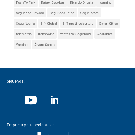
Push To Talk
Rafael Escobar
Ricardo Orjuela
roaming
Seguridad Privada
Seguridad Telco
Segurilatam
Seguritecnia
SIM Global
SIM multi-cobertura
Smart Cities
telemetría
Transporte
Ventas de Seguridad
wearables
Webinar
Álvaro García
Síguenos:
Empresa perteneciente a: