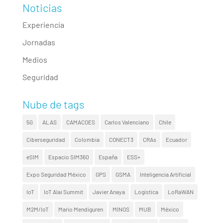
Noticias
Experiencia
Jornadas
Medios
Seguridad
Nube de tags
5G
ALAS
CAMACOES
Carlos Valenciano
Chile
Ciberseguridad
Colombia
CONECT3
CRAs
Ecuador
eSIM
Espacio SIM360
España
ESS+
Expo Seguridad México
GPS
GSMA
Inteligencia Artificial
IoT
IoT Alai Summit
Javier Anaya
Logística
LoRaWAN
M2M/IoT
Mario Mendiguren
MINOS
MUB
México