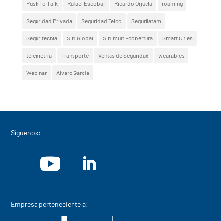
Push To Talk
Rafael Escobar
Ricardo Orjuela
roaming
Seguridad Privada
Seguridad Telco
Segurilatam
Seguritecnia
SIM Global
SIM multi-cobertura
Smart Cities
telemetría
Transporte
Ventas de Seguridad
wearables
Webinar
Álvaro García
Síguenos:
Empresa perteneciente a: