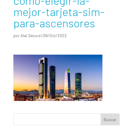
como-elegir-la-
mejor-tarjeta-sim-
para-ascensores
por
Alai Secure
|
06/Oct/2022