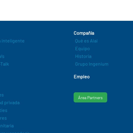
Compañía
a inteligente
Qué es Alai
Equipo
Vs
Historia
Talk
Grupo Ingenium
Empleo
es
Área Partners
d privada
ties
res
nitaria