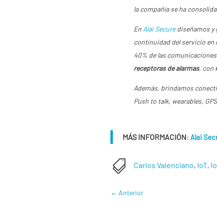
la compañía se ha consolida
En
Alai Secure
diseñamos y g
continuidad del servicio e
40% de las comunicaciones 
receptoras de alarmas
, con
Además, brindamos conecti
Push to talk, wearables, GP
MÁS INFORMACIÓN
:
Alai Sec

Carlos Valenciano
,
IoT
,
I
←
Anterior