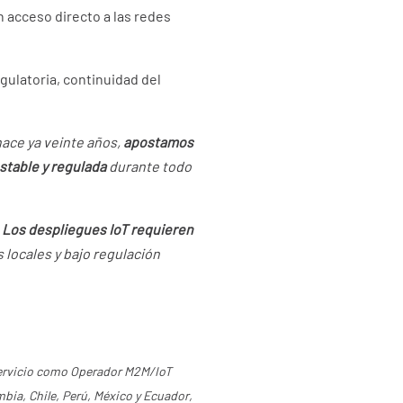
n acceso directo a las redes
gulatoria, continuidad del
hace ya veinte años,
apostamos
stable y regulada
durante todo
.
Los despliegues IoT requieren
 locales y bajo regulación
ervicio como Operador M2M/IoT
bia, Chile, Perú, México y Ecuador,