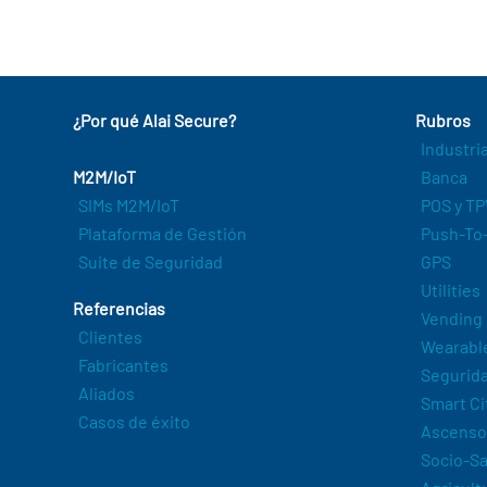
¿Por qué Alai Secure?
Rubros
Industri
M2M/IoT
Banca
SIMs M2M/IoT
POS y TP
Plataforma de Gestión
Push-To-
Suite de Seguridad
GPS
Utilities
Referencias
Vending
Clientes
Wearabl
Fabricantes
Segurida
Aliados
Smart Ci
Casos de éxito
Ascenso
Socio-Sa