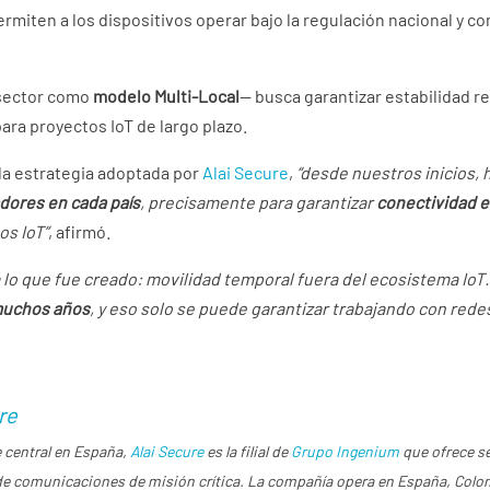
rmiten a los dispositivos operar bajo la regulación nacional y co
 sector como
modelo Multi-Local
— busca garantizar estabilidad re
para proyectos IoT de largo plazo.
 la estrategia adoptada por
Alai Secure
,
“desde nuestros inicios, 
dores en cada país
, precisamente para garantizar
conectividad e
os IoT”
, afirmó.
a lo que fue creado: movilidad temporal fuera del ecosistema IoT
muchos años
, y eso solo se puede garantizar trabajando con redes
re
 central en España,
Alai Secure
es la filial de
Grupo Ingenium
que ofrece s
 de comunicaciones de misión crítica. La compañía opera en España, Colom