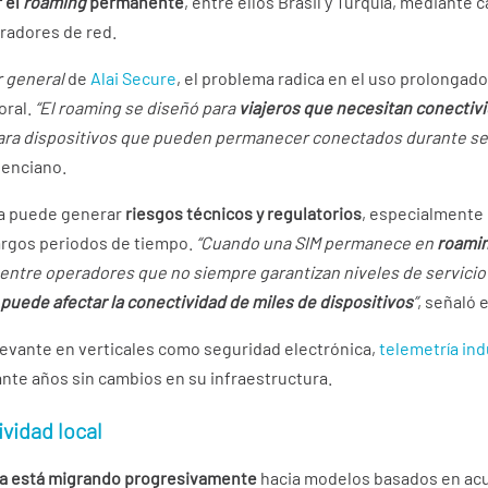
r el
roaming
permanente
, entre ellos Brasil y Turquía, mediante
radores de red.
r general
de
Alai Secure
, el problema radica en el uso prolongad
oral.
“El roaming se diseñó para
viajeros que necesitan conectiv
 para dispositivos que pueden permanecer conectados durante sei
alenciano.
ica puede generar
riesgos técnicos y regulatorios
, especialmente
argos periodos de tiempo.
“Cuando una SIM permanece en
roami
ntre operadores que no siempre garantizan niveles de servicio 
puede afectar la conectividad de miles de dispositivos
”
, señaló e
levante en verticales como seguridad electrónica,
telemetría ind
ante años sin cambios en su infraestructura.
vidad local
ria está migrando progresivamente
hacia modelos basados en acu