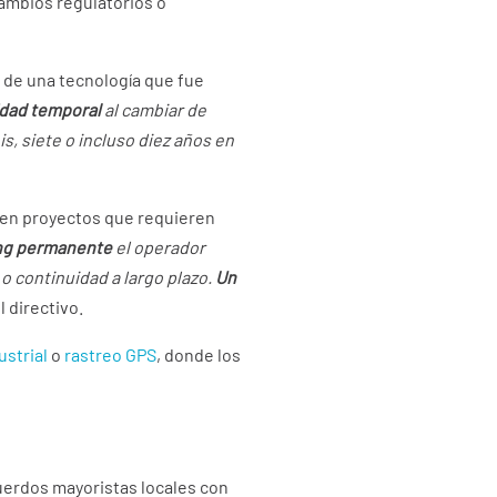
 cambios regulatorios o
o de una tecnología que fue
idad temporal
al cambiar de
s, siete o incluso diez años en
 en proyectos que requieren
ng permanente
el operador
o continuidad a largo plazo.
Un
l directivo.
ustrial
o
rastreo GPS
, donde los
erdos mayoristas locales con