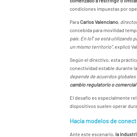
comenzado a restringir o limita
condiciones impuestas por ope
Para
Carlos Valenciano
,
directo
concebida para movilidad temp
país. En IoT se está utilizando
un mismo territorio”
, explicó V
Según el directivo, esta práct
conectividad estable durante l
depende de acuerdos globales e
cambio regulatorio o comercial 
El desafío es especialmente re
dispositivos suelen operar dur
Hacia modelos de conecti
Ante este escenario,
la indust