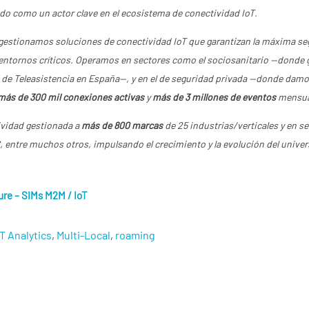
do como un actor clave en el ecosistema de conectividad IoT.
estionamos soluciones de conectividad IoT que garantizan la máxima seg
n entornos críticos. Operamos en sectores como el sociosanitario —dond
de Teleasistencia en España—, y en el de seguridad privada —donde damo
más de 300 mil conexiones activas
y
más de 3 millones de eventos
mensua
vidad gestionada a
más de 800 marcas
de 25 industrias/verticales y en sei
S, entre muchos otros, impulsando el crecimiento y la evolución del unive
ure – SIMs M2M / IoT
oT Analytics
,
Multi-Local
,
roaming