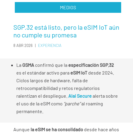
MEDIOS
SGP.32 está listo, pero la eSIM IoT aún
no cumple su promesa
8 ABR 2026
|
EXPERIENCIA
La
GSMA
confirmó que la
especificación SGP.32
es el estándar activo para
eSIM IoT
desde 2024.
Ciclos largos de hardware, falta de
retrocompatibilidad y retos regulatorios
ralentizan el despliegue.
Alai Secure
alerta sobre
el uso de la eSIM como
“parche”
al roaming
permanente.
Aunque
la eSIM se ha consolidado
desde hace años