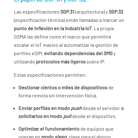
Las especificaciones
SGP.31
(arquitectura) y
SGP.32
(especificación técnica) están llamadas a marcar un
punto de inflexión en la industria IoT
. La propia
GSMA las define como el marco que permitirá
escalar el IoT masivo al automatizar la gestión de
perfiles eSIM,
evitando dependencias del SMS
y
utilizando
protocolos más ligeros
sobre IP.
Estas especificaciones permiten:
Gestionar cientos o miles de dispositivos
de
forma remota sin intervención física.
Enviar perfiles en modo
push
desde el servidor
o
solicitarlos en modo
pull
desde el dispositivo.
Optimizar el funcionamiento
de equipos que
operan en
modo
sleep
, clave para el ahorro