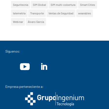
Seguritecnia
SIM Global
SIM multi-cobertura
Smart Cities
telemetría
Transporte
Ventas de Seguridad
wearables
Webinar
Álvaro García
Síguenos:
Empresa perteneciente a: