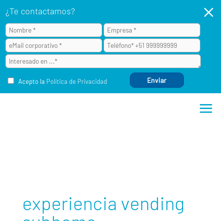
M
¿Te contactamos?
Acepto la
Política de Privacidad
experiencia vending subhome
experiencia vending