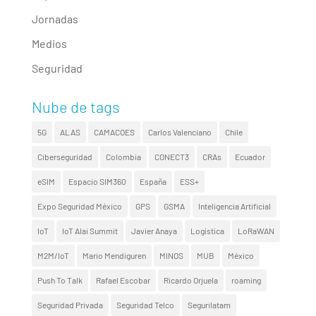
Jornadas
Medios
Seguridad
Nube de tags
5G
ALAS
CAMACOES
Carlos Valenciano
Chile
Ciberseguridad
Colombia
CONECT3
CRAs
Ecuador
eSIM
Espacio SIM360
España
ESS+
Expo Seguridad México
GPS
GSMA
Inteligencia Artificial
IoT
IoT Alai Summit
Javier Anaya
Logística
LoRaWAN
M2M/IoT
Mario Mendiguren
MINOS
MUB
México
Push To Talk
Rafael Escobar
Ricardo Orjuela
roaming
Seguridad Privada
Seguridad Telco
Segurilatam