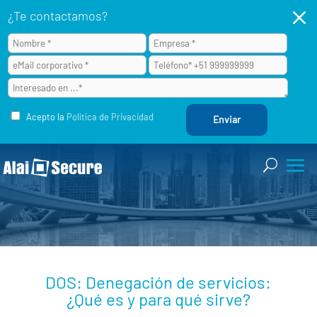
M
¿Te contactamos?
Acepto la
Política de Privacidad
DOS: Denegación de servicios:
¿Qué es y para qué sirve?